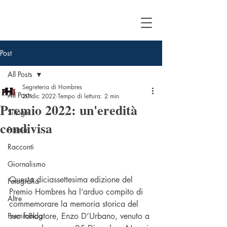
Post
All Posts
Segreteria di Hombres
All Posts
20 dic 2022
Tempo di lettura: 2 min
Premio 2022: un'eredità
Silloge
condivisa
Poesia
Racconti
Giornalismo
Questa diciassettesima edizione del 
Fotografia
Premio Hombres ha l’arduo compito di 
Altre
commemorare la memoria storica del 
PremioBlog
suo fondatore, Enzo D’Urbano, venuto a 