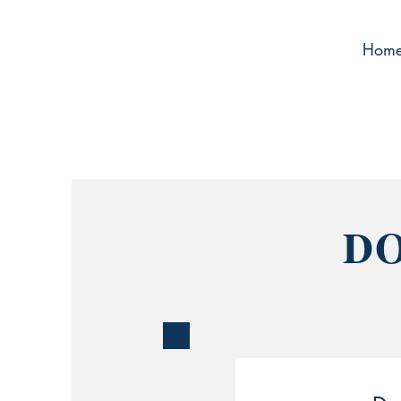
Hom
D