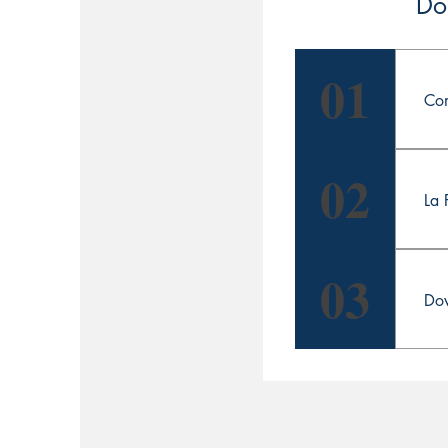
Do
01
Com
Con
02
La 
La 
03
pro
Dov
Ogn
Hom