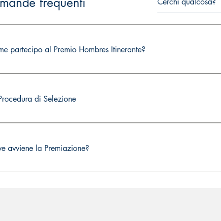
mande frequenti
e partecipo al Premio Hombres Itinerante?
sulta il nuovo Bando ed invia la tua opera seguendo attentamente 
Procedura di Selezione
nostra Giuria, presieduta dal Professor Ilio Leonio, è composta da 
fessori ed editori. La Giuria valuta le opere e decreta i vincitori p
e avviene la Premiazione?
i anno, la cerimonia di Premiazione avviene in un luogo diverso.
bres supporta la cultura locale, la territorialità e la riscoperta de